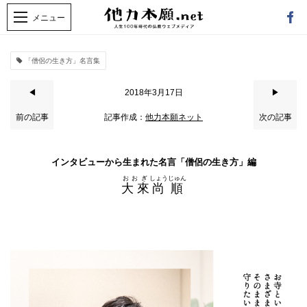
「僧侶の生き方」名言集
◀
2018年3月17日
▶
前の記事
記事作成：
他力本願ネット
次の記事
インタビューから生まれた名言「僧侶の生き方」編
おおぎ
しょうじゅん
大 來
尚順