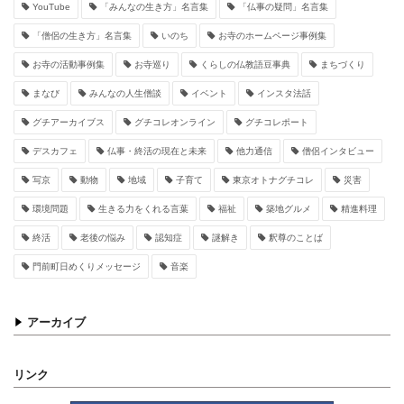
YouTube
「みんなの生き方」名言集
「仏事の疑問」名言集
「僧侶の生き方」名言集
いのち
お寺のホームページ事例集
お寺の活動事例集
お寺巡り
くらしの仏教語豆事典
まちづくり
まなび
みんなの人生僧談
イベント
インスタ法話
グチアーカイブス
グチコレオンライン
グチコレポート
デスカフェ
仏事・終活の現在と未来
他力通信
僧侶インタビュー
写京
動物
地域
子育て
東京オトナグチコレ
災害
環境問題
生きる力をくれる言葉
福祉
築地グルメ
精進料理
終活
老後の悩み
認知症
謎解き
釈尊のことば
門前町日めくりメッセージ
音楽
アーカイブ
リンク