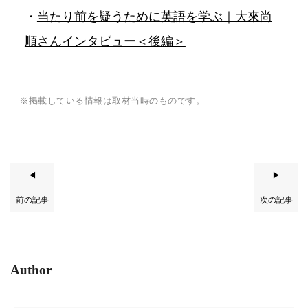
・
当たり前を疑うために英語を学ぶ｜大來尚
順さんインタビュー＜後編＞
※掲載している情報は取材当時のものです。
◀
▶
前の記事
次の記事
Author