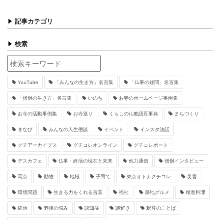
記事カテゴリ
検索
YouTube
「みんなの生き方」名言集
「仏事の疑問」名言集
「僧侶の生き方」名言集
いのち
お寺のホームページ事例集
お寺の活動事例集
お寺巡り
くらしの仏教語豆事典
まちづくり
まなび
みんなの人生僧談
イベント
インスタ法話
グチアーカイブス
グチコレオンライン
グチコレポート
デスカフェ
仏事・終活の現在と未来
他力通信
僧侶インタビュー
写京
動物
地域
子育て
東京オトナグチコレ
災害
環境問題
生きる力をくれる言葉
福祉
築地グルメ
精進料理
終活
老後の悩み
認知症
謎解き
釈尊のことば