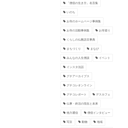
「僧侶の生き方」名言集
いのち
お寺のホームページ事例集
お寺の活動事例集
お寺巡り
くらしの仏教語豆事典
まちづくり
まなび
みんなの人生僧談
イベント
インスタ法話
グチアーカイブス
グチコレオンライン
グチコレポート
デスカフェ
仏事・終活の現在と未来
他力通信
僧侶インタビュー
写京
動物
地域