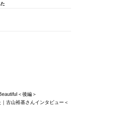
れた
autiful＜後編＞
た｜古山裕基さんインタビュー＜