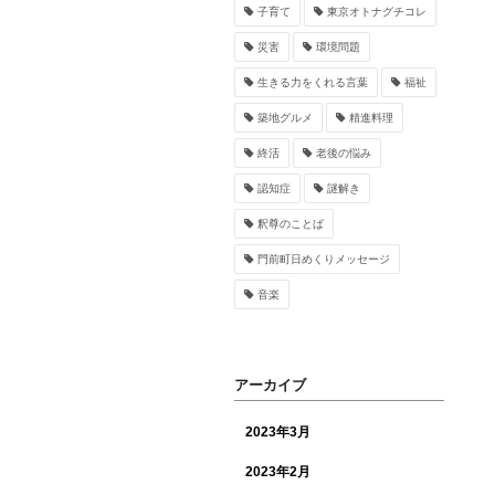
子育て
東京オトナグチコレ
災害
環境問題
生きる力をくれる言葉
福祉
築地グルメ
精進料理
終活
老後の悩み
認知症
謎解き
釈尊のことば
門前町日めくりメッセージ
音楽
アーカイブ
2023年3月
2023年2月