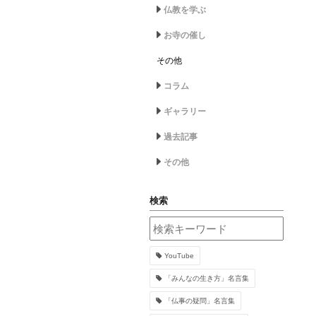
仏教を学ぶ
お寺の催し
その他
コラム
ギャラリー
過去記事
その他
検索
YouTube
「みんなの生き方」名言集
「仏事の疑問」名言集