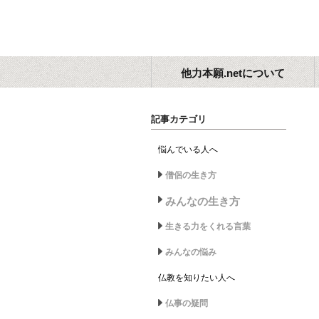
他力本願.netについて
記事カテゴリ
悩んでいる人へ
僧侶の生き方
みんなの生き方
生きる力をくれる言葉
みんなの悩み
仏教を知りたい人へ
仏事の疑問