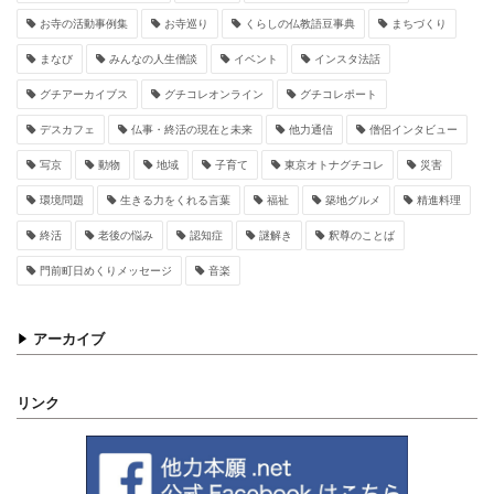
お寺の活動事例集
お寺巡り
くらしの仏教語豆事典
まちづくり
まなび
みんなの人生僧談
イベント
インスタ法話
グチアーカイブス
グチコレオンライン
グチコレポート
デスカフェ
仏事・終活の現在と未来
他力通信
僧侶インタビュー
写京
動物
地域
子育て
東京オトナグチコレ
災害
環境問題
生きる力をくれる言葉
福祉
築地グルメ
精進料理
終活
老後の悩み
認知症
謎解き
釈尊のことば
門前町日めくりメッセージ
音楽
アーカイブ
リンク