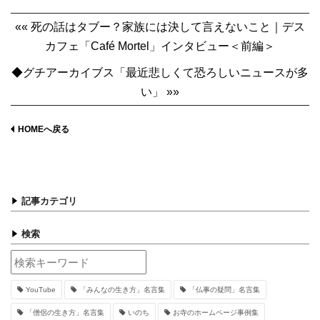
«« 死の話はタブー？家族には決して言えないこと｜デス
カフェ「Café Mortel」インタビュー＜前編＞
◆グチアーカイブス「最近悲しくて恐ろしいニュースが多
い」 »»
HOMEへ戻る
記事カテゴリ
検索
YouTube
「みんなの生き方」名言集
「仏事の疑問」名言集
「僧侶の生き方」名言集
いのち
お寺のホームページ事例集