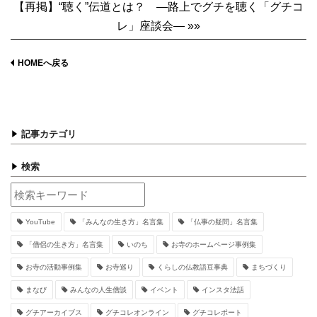
【再掲】“聴く”伝道とは？ —路上でグチを聴く「グチコ
レ」座談会— »»
HOMEへ戻る
記事カテゴリ
検索
YouTube
「みんなの生き方」名言集
「仏事の疑問」名言集
「僧侶の生き方」名言集
いのち
お寺のホームページ事例集
お寺の活動事例集
お寺巡り
くらしの仏教語豆事典
まちづくり
まなび
みんなの人生僧談
イベント
インスタ法話
グチアーカイブス
グチコレオンライン
グチコレポート