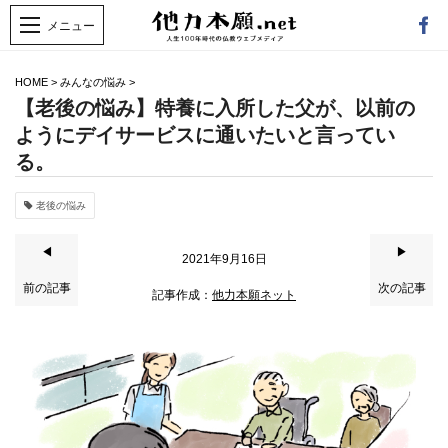
HOME
>
みんなの悩み
>
【老後の悩み】特養に入所した父が、以前の
ようにデイサービスに通いたいと言ってい
る。
老後の悩み
◀
▶
2021年9月16日
前の記事
次の記事
記事作成：
他力本願ネット