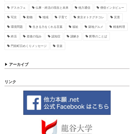
デスカフェ
仏事・終活の現在と未来
他力通信
僧侶インタビュー
写京
動物
地域
子育て
東京オトナグチコレ
災害
環境問題
生きる力をくれる言葉
福祉
築地グルメ
精進料理
終活
老後の悩み
認知症
謎解き
釈尊のことば
門前町日めくりメッセージ
音楽
アーカイブ
リンク