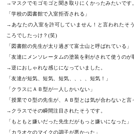
→マスクでモゴモゴと聞き取りにくかったみたいです
「学校の図書館で入室拒否される」
→あなたの入室を許可していません！と言われたそ
ころでしたっけ？(笑)
「図書館の先生が太り過ぎて富士山と呼ばれている」
「友達にメンソレータムの塗装を剥がされて使うのが
→逆におしゃれな感じになっていました。
「友達が短気、短気、短気、、、、短気！」
「クラスにＡＢ型が一人しかいない」
「授業でＯ型の先生が、ＡＢ型とは気が合わないと言
→クラスでその瞬間注目されたそうです。
「もともと嫌いだった先生だがもっと嫌いになった」
「カラオケのマイクの調子が悪かった」