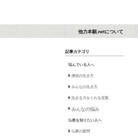
他力本願.netについて
記事カテゴリ
悩んでいる人へ
僧侶の生き方
みんなの生き方
生きる力をくれる言葉
みんなの悩み
仏教を知りたい人へ
仏事の疑問