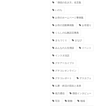
「僧侶の生き方」名言集
いのち
お寺のホームページ事例集
お寺の活動事例集
お寺巡り
くらしの仏教語豆事典
まちづくり
まなび
みんなの人生僧談
イベント
インスタ法話
グチアーカイブス
グチコレオンライン
グチコレポート
デスカフェ
仏事・終活の現在と未来
他力通信
僧侶インタビュー
写京
動物
地域