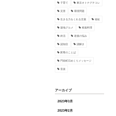
子育て
東京オトナグチコレ
災害
環境問題
生きる力をくれる言葉
福祉
築地グルメ
精進料理
終活
老後の悩み
認知症
謎解き
釈尊のことば
門前町日めくりメッセージ
音楽
アーカイブ
2023年3月
2023年2月