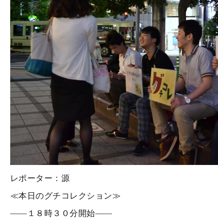
レポーター：源
≪本日のグチコレクション≫
――１８時３０分開始――