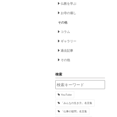
仏教を学ぶ
お寺の催し
その他
コラム
ギャラリー
過去記事
その他
検索
YouTube
「みんなの生き方」名言集
「仏事の疑問」名言集