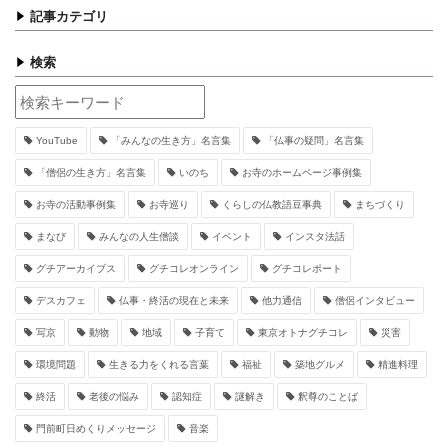
記事カテゴリ
検索
YouTube
「みんなの生き方」名言集
「仏事の疑問」名言集
「僧侶の生き方」名言集
いのち
お寺のホームページ事例集
お寺の活動事例集
お寺巡り
くらしの仏教語豆事典
まちづくり
まなび
みんなの人生僧談
イベント
インスタ法話
グチアーカイブス
グチコレオンライン
グチコレポート
デスカフェ
仏事・終活の現在と未来
他力通信
僧侶インタビュー
写京
動物
地域
子育て
東京オトナグチコレ
災害
環境問題
生きる力をくれる言葉
福祉
築地グルメ
精進料理
終活
老後の悩み
認知症
謎解き
釈尊のことば
門前町日めくりメッセージ
音楽