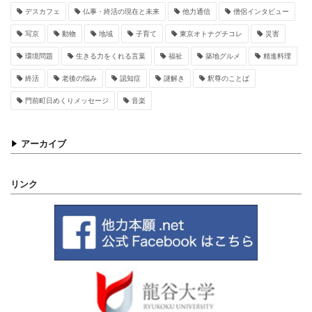
デスカフェ
仏事・終活の現在と未来
他力通信
僧侶インタビュー
写京
動物
地域
子育て
東京オトナグチコレ
災害
環境問題
生きる力をくれる言葉
福祉
築地グルメ
精進料理
終活
老後の悩み
認知症
謎解き
釈尊のことば
門前町日めくりメッセージ
音楽
アーカイブ
リンク