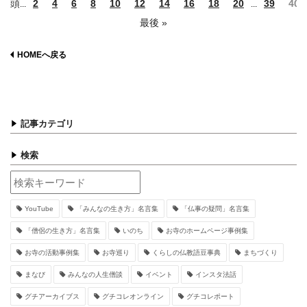
頭
2
4
6
8
10
12
14
16
18
20
39
40
...
...
最後 »
HOMEへ戻る
記事カテゴリ
検索
YouTube
「みんなの生き方」名言集
「仏事の疑問」名言集
「僧侶の生き方」名言集
いのち
お寺のホームページ事例集
お寺の活動事例集
お寺巡り
くらしの仏教語豆事典
まちづくり
まなび
みんなの人生僧談
イベント
インスタ法話
グチアーカイブス
グチコレオンライン
グチコレポート