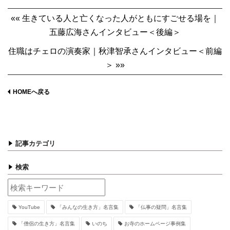
«« 生きている人と亡くなった人がともにすごせる場を｜
五藤広海さんインタビュー＜後編＞
住職はチェロの演奏家｜秋津智承さんインタビュー＜前編
＞ »»
HOMEへ戻る
記事カテゴリ
検索
YouTube
「みんなの生き方」名言集
「仏事の疑問」名言集
「僧侶の生き方」名言集
いのち
お寺のホームページ事例集