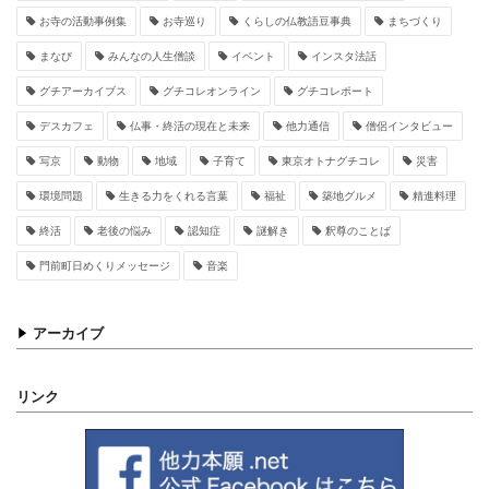
お寺の活動事例集
お寺巡り
くらしの仏教語豆事典
まちづくり
まなび
みんなの人生僧談
イベント
インスタ法話
グチアーカイブス
グチコレオンライン
グチコレポート
デスカフェ
仏事・終活の現在と未来
他力通信
僧侶インタビュー
写京
動物
地域
子育て
東京オトナグチコレ
災害
環境問題
生きる力をくれる言葉
福祉
築地グルメ
精進料理
終活
老後の悩み
認知症
謎解き
釈尊のことば
門前町日めくりメッセージ
音楽
アーカイブ
リンク