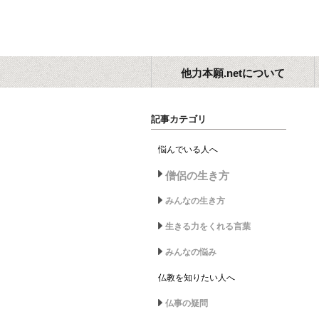
他力本願.netについて
記事カテゴリ
悩んでいる人へ
僧侶の生き方
みんなの生き方
生きる力をくれる言葉
みんなの悩み
仏教を知りたい人へ
仏事の疑問