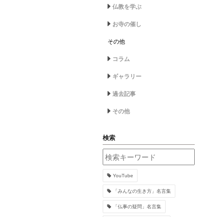
仏教を学ぶ
お寺の催し
その他
コラム
ギャラリー
過去記事
その他
検索
YouTube
「みんなの生き方」名言集
「仏事の疑問」名言集