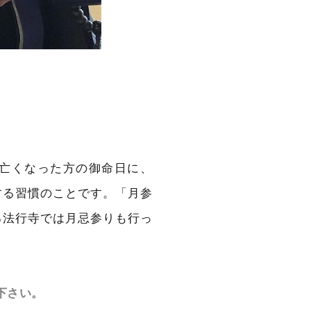
亡くなった方の御命日に、
する習慣のことです。「月参
る法行寺では月忌参りも行っ
。
下さい。