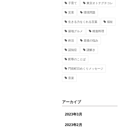
子育て
東京オトナグチコレ
災害
環境問題
生きる力をくれる言葉
福祉
築地グルメ
精進料理
終活
老後の悩み
認知症
謎解き
釈尊のことば
門前町日めくりメッセージ
音楽
アーカイブ
2023年3月
2023年2月