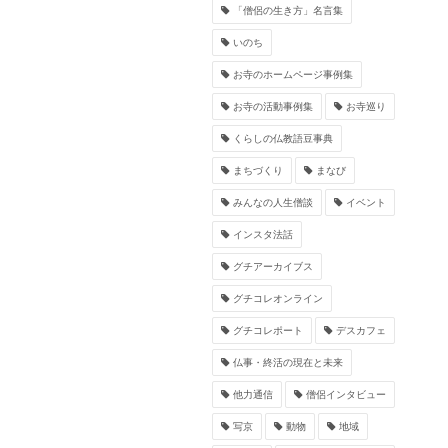
「僧侶の生き方」名言集
いのち
お寺のホームページ事例集
お寺の活動事例集
お寺巡り
くらしの仏教語豆事典
まちづくり
まなび
みんなの人生僧談
イベント
インスタ法話
グチアーカイブス
グチコレオンライン
グチコレポート
デスカフェ
仏事・終活の現在と未来
他力通信
僧侶インタビュー
写京
動物
地域