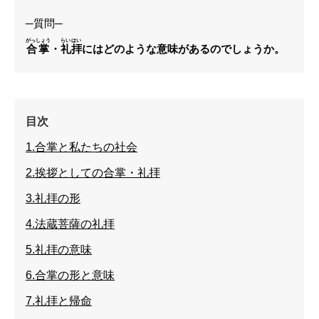
─質問─
がっしょう
らいはい
合掌
・
礼拝
にはどのような意味があるのでしょうか。
目次
1.合掌と私たちの社会
2.挨拶としての合掌・礼拝
3.礼拝の形
4.法蔵菩薩の礼拝
5.礼拝の意味
6.合掌の形と意味
7.礼拝と帰命