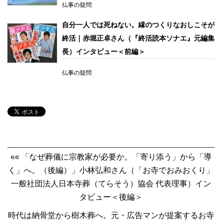
仏事の疑問
自分一人では死ねない。縁のつくりなおしこそが
終活｜赤堀正卓さん（『終活読本ソナエ』元編集
長）インタビュー＜前編＞
仏事の疑問
«« 「なぜ葬儀に宗教家が必要か。「寄り添う」から「導
く」へ。（後編）」小林弘和さん（「お寺でおみおくり」
一般社団法人日本寺葬（てらそう）協会 代表理事）イン
タビュー＜後編＞
時代は納骨堂から樹木葬へ。元・広告マンが提案するお寺