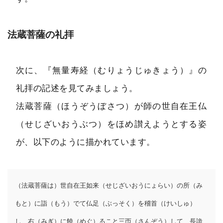
法蔵菩薩の礼拝
次に、『無量寿経（むりょうじゅきょう）』の
礼拝の記述を見てみましょう。
法蔵菩薩（ほうぞうぼさつ）が師の世自在王仏
（せじざいおうぶつ）をほめ讃えようとする姿
が、以下のように描かれています。
（法蔵菩薩は）世自在王如来（せじざいおうにょらい）の所（み
もと）に詣（もう）でて仏足（ぶっそく）を稽首（けいしゅ）
し、右（みぎ）に饒（めぐ）ること三帀（さんぞう）して、長詭