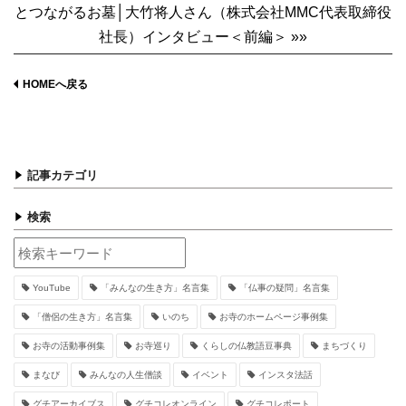
とつながるお墓│大竹将人さん（株式会社MMC代表取締役
社長）インタビュー＜前編＞ »»
HOMEへ戻る
記事カテゴリ
検索
YouTube
「みんなの生き方」名言集
「仏事の疑問」名言集
「僧侶の生き方」名言集
いのち
お寺のホームページ事例集
お寺の活動事例集
お寺巡り
くらしの仏教語豆事典
まちづくり
まなび
みんなの人生僧談
イベント
インスタ法話
グチアーカイブス
グチコレオンライン
グチコレポート