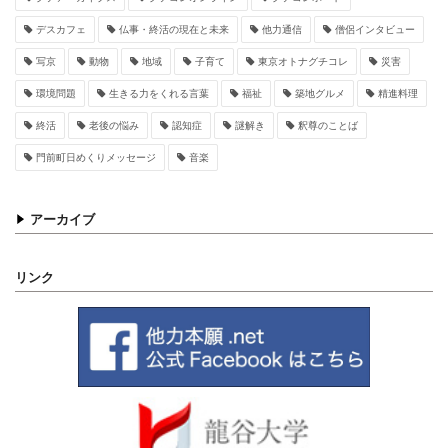
デスカフェ
仏事・終活の現在と未来
他力通信
僧侶インタビュー
写京
動物
地域
子育て
東京オトナグチコレ
災害
環境問題
生きる力をくれる言葉
福祉
築地グルメ
精進料理
終活
老後の悩み
認知症
謎解き
釈尊のことば
門前町日めくりメッセージ
音楽
アーカイブ
リンク