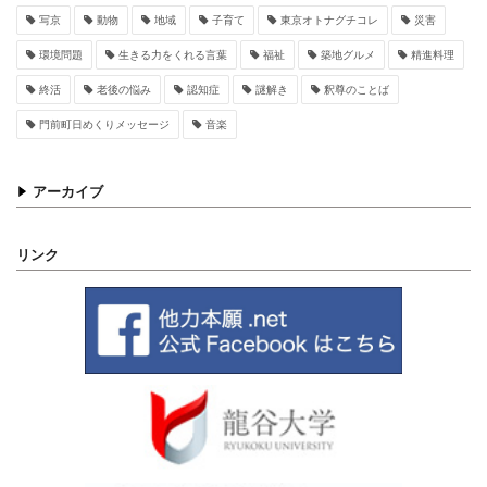
写京
動物
地域
子育て
東京オトナグチコレ
災害
環境問題
生きる力をくれる言葉
福祉
築地グルメ
精進料理
終活
老後の悩み
認知症
謎解き
釈尊のことば
門前町日めくりメッセージ
音楽
アーカイブ
リンク