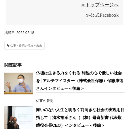
≫トップページへ
≫公式Facebook
掲載日: 2022.02.18
仏事・終活の現在と未来
関連記事
仏壇は生きる力をくれる 利他の心で優しい社会
を│アルテマイスター（株式会社保志）保志康徳
さんインタビュー＜後編＞
仏事の疑問
悔いのない人生と明るく前向きな社会の実現を目
指して｜清水祐孝さん（（株）鎌倉新書 代表取
締役会長CEO）インタビュー＜後編＞