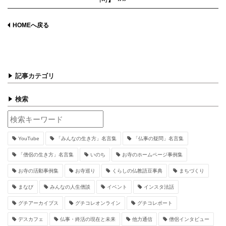
HOMEへ戻る
記事カテゴリ
検索
YouTube
「みんなの生き方」名言集
「仏事の疑問」名言集
「僧侶の生き方」名言集
いのち
お寺のホームページ事例集
お寺の活動事例集
お寺巡り
くらしの仏教語豆事典
まちづくり
まなび
みんなの人生僧談
イベント
インスタ法話
グチアーカイブス
グチコレオンライン
グチコレポート
デスカフェ
仏事・終活の現在と未来
他力通信
僧侶インタビュー