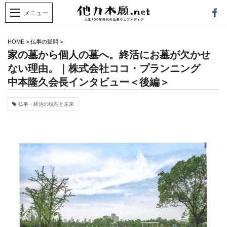
HOME
>
仏事の疑問
>
家の墓から個人の墓へ。終活にお墓が欠かせ
ない理由。｜株式会社ココ・プランニング
中本隆久会長インタビュー＜後編＞
仏事・終活の現在と未来