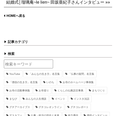
結婚式│瑠璃庵~le lien~ 田坂亜紀子さんインタビュー »»
HOMEへ戻る
記事カテゴリ
検索
YouTube
「みんなの生き方」名言集
「仏事の疑問」名言集
「僧侶の生き方」名言集
いのち
お寺のホームページ事例集
お寺の活動事例集
お寺巡り
くらしの仏教語豆事典
まちづくり
まなび
みんなの人生僧談
イベント
インスタ法話
グチアーカイブス
グチコレオンライン
グチコレポート
デスカフェ
仏事・終活の現在と未来
他力通信
僧侶インタビュー