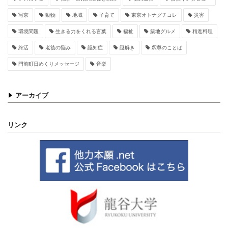
写京
動物
地域
子育て
東京オトナグチコレ
災害
環境問題
生きる力をくれる言葉
福祉
築地グルメ
精進料理
終活
老後の悩み
認知症
謎解き
釈尊のことば
門前町日めくりメッセージ
音楽
アーカイブ
リンク