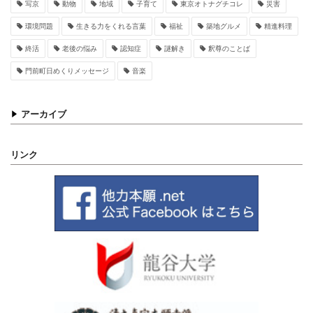
写京
動物
地域
子育て
東京オトナグチコレ
災害
環境問題
生きる力をくれる言葉
福祉
築地グルメ
精進料理
終活
老後の悩み
認知症
謎解き
釈尊のことば
門前町日めくりメッセージ
音楽
アーカイブ
リンク