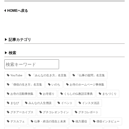
HOMEへ戻る
記事カテゴリ
検索
YouTube
「みんなの生き方」名言集
「仏事の疑問」名言集
「僧侶の生き方」名言集
いのち
お寺のホームページ事例集
お寺の活動事例集
お寺巡り
くらしの仏教語豆事典
まちづくり
まなび
みんなの人生僧談
イベント
インスタ法話
グチアーカイブス
グチコレオンライン
グチコレポート
デスカフェ
仏事・終活の現在と未来
他力通信
僧侶インタビュー