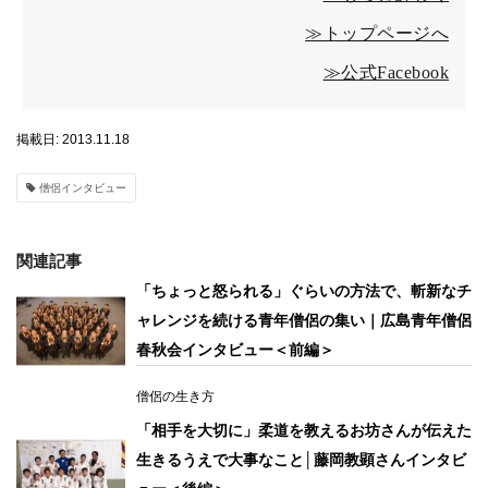
≫トップページへ
≫公式Facebook
掲載日: 2013.11.18
僧侶インタビュー
関連記事
「ちょっと怒られる」ぐらいの方法で、斬新なチ
ャレンジを続ける青年僧侶の集い｜広島青年僧侶
春秋会インタビュー＜前編＞
僧侶の生き方
「相手を大切に」柔道を教えるお坊さんが伝えた
生きるうえで大事なこと│藤岡教顕さんインタビ