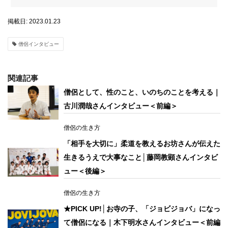
掲載日: 2023.01.23
僧侶インタビュー
関連記事
僧侶として、性のこと、いのちのことを考える｜
古川潤哉さんインタビュー＜前編＞
僧侶の生き方
「相手を大切に」柔道を教えるお坊さんが伝えた
生きるうえで大事なこと│藤岡教顕さんインタビ
ュー＜後編＞
僧侶の生き方
★PICK UP!│お寺の子、「ジョビジョバ」になっ
て僧侶になる｜木下明水さんインタビュー＜前編