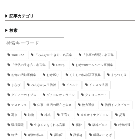
記事カテゴリ
検索
YouTube
「みんなの生き方」名言集
「仏事の疑問」名言集
「僧侶の生き方」名言集
いのち
お寺のホームページ事例集
お寺の活動事例集
お寺巡り
くらしの仏教語豆事典
まちづくり
まなび
みんなの人生僧談
イベント
インスタ法話
グチアーカイブス
グチコレオンライン
グチコレポート
デスカフェ
仏事・終活の現在と未来
他力通信
僧侶インタビュー
写京
動物
地域
子育て
東京オトナグチコレ
災害
環境問題
生きる力をくれる言葉
福祉
築地グルメ
精進料理
終活
老後の悩み
認知症
謎解き
釈尊のことば