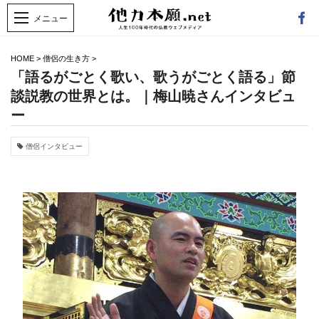
HOME
>
僧侶の生き方
>
「語るがごとく歌い、歌うがごとく語る」節
談説教の世界とは。｜梅山暁さんインタビュ
ー
僧侶インタビュー