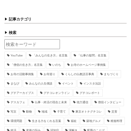
記事カテゴリ
検索
YouTube
「みんなの生き方」名言集
「仏事の疑問」名言集
「僧侶の生き方」名言集
いのち
お寺のホームページ事例集
お寺の活動事例集
お寺巡り
くらしの仏教語豆事典
まちづくり
まなび
みんなの人生僧談
イベント
インスタ法話
グチアーカイブス
グチコレオンライン
グチコレポート
デスカフェ
仏事・終活の現在と未来
他力通信
僧侶インタビュー
写京
動物
地域
子育て
東京オトナグチコレ
災害
環境問題
生きる力をくれる言葉
福祉
築地グルメ
精進料理
終活
老後の悩み
認知症
謎解き
釈尊のことば