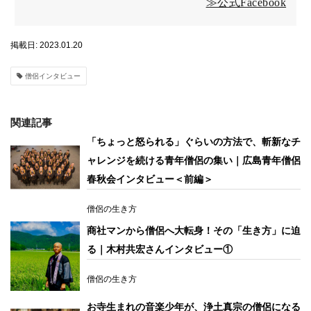
≫公式Facebook
掲載日: 2023.01.20
僧侶インタビュー
関連記事
「ちょっと怒られる」ぐらいの方法で、斬新なチ
ャレンジを続ける青年僧侶の集い｜広島青年僧侶
春秋会インタビュー＜前編＞
僧侶の生き方
商社マンから僧侶へ大転身！その「生き方」に迫
る｜木村共宏さんインタビュー①
僧侶の生き方
お寺生まれの音楽少年が、浄土真宗の僧侶になる