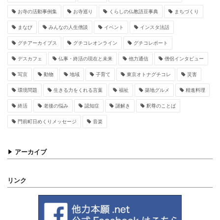
お寺の活動事例集
お寺巡り
くらしの仏教語豆事典
まちづくり
まなび
みんなの人生僧談
イベント
インスタ法話
グチアーカイブス
グチコレオンライン
グチコレポート
デスカフェ
仏事・終活の現在と未来
他力通信
僧侶インタビュー
写京
動物
地域
子育て
東京オトナグチコレ
災害
環境問題
生きる力をくれる言葉
福祉
築地グルメ
精進料理
終活
老後の悩み
認知症
謎解き
釈尊のことば
門前町日めくりメッセージ
音楽
アーカイブ
リンク