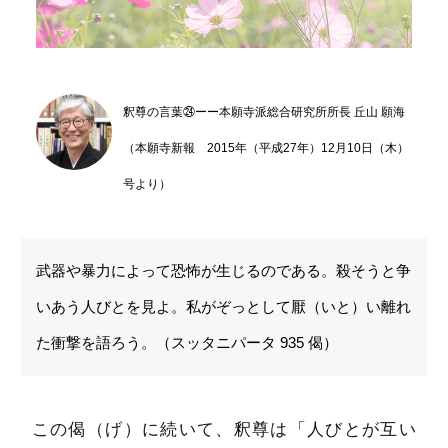
釈尊の言葉㉔ーー本願寺派総合研究所所長 丘山 願海
（本願寺新報 2015年（平成27年）12月10日（木）
号より）
武器や暴力によって恐怖が生じるのである。殺そうと争
いあう人びとを見よ。私がぞっとして厭（いと）い離れ
た衝撃を語ろう。（スッタニパータ 935 偈）
この偈（げ）に続いて、釈尊は「人びとが互い