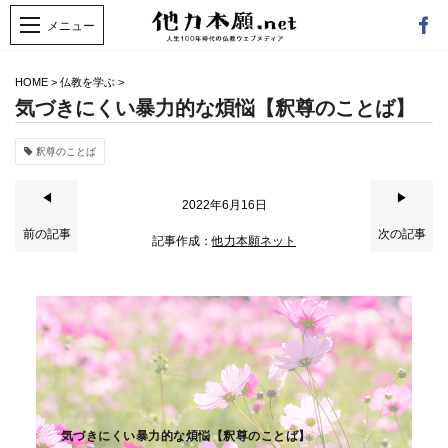
HOME
>
仏教を学ぶ
>
気づきにくい暴力的な煩悩【釈尊のことば】
釈尊のことば
◀
▶
2022年6月16日
前の記事
次の記事
記事作成：
他力本願ネット
気づきにくい暴力的な煩悩【釈尊のことば】