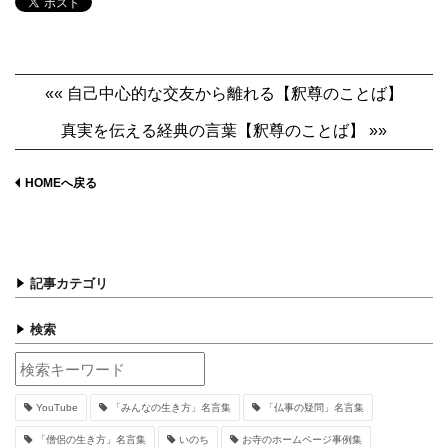
«« 自己中心的な交友から離れる【釈尊のことば】
真実を伝える経典の言葉【釈尊のことば】 »»
HOMEへ戻る
記事カテゴリ
検索
YouTube
「みんなの生き方」名言集
「仏事の疑問」名言集
「僧侶の生き方」名言集
いのち
お寺のホームページ事例集