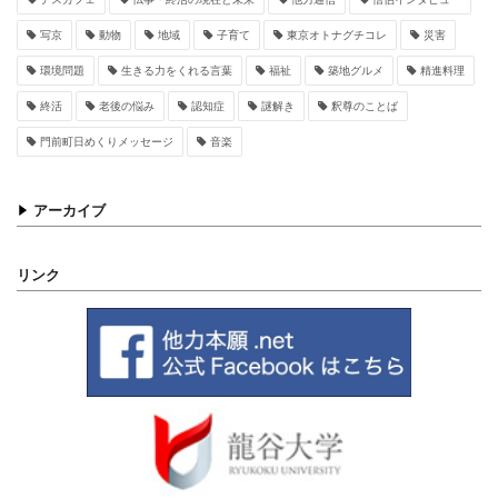
写京
動物
地域
子育て
東京オトナグチコレ
災害
環境問題
生きる力をくれる言葉
福祉
築地グルメ
精進料理
終活
老後の悩み
認知症
謎解き
釈尊のことば
門前町日めくりメッセージ
音楽
アーカイブ
リンク