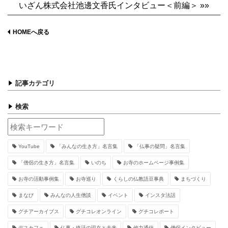
いざん株式会社池邊文香氏インタビュー＜前編＞ »»
HOMEへ戻る
記事カテゴリ
検索
YouTube
「みんなの生き方」名言集
「仏事の疑問」名言集
「僧侶の生き方」名言集
いのち
お寺のホームページ事例集
お寺の活動事例集
お寺巡り
くらしの仏教語豆事典
まちづくり
まなび
みんなの人生僧談
イベント
インスタ法話
グチアーカイブス
グチコレオンライン
グチコレポート
デスカフェ
仏事・終活の現在と未来
他力通信
僧侶インタビュー