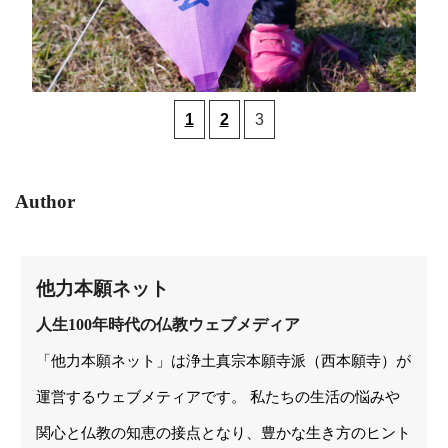
1
2
3
Author
他力本願ネット
人生100年時代の仏教ウェブメディア
「他力本願ネット」は浄土真宗本願寺派（西本願寺）が
運営するウェブメティアです。 私たちの生活の悩みや
関心と仏教の知恵の接点となり、豊かな生き方のヒント