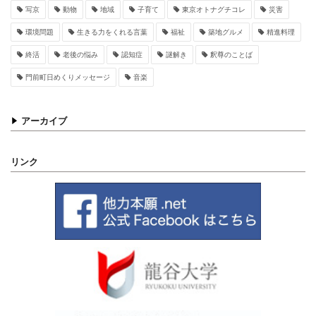
写京
動物
地域
子育て
東京オトナグチコレ
災害
環境問題
生きる力をくれる言葉
福祉
築地グルメ
精進料理
終活
老後の悩み
認知症
謎解き
釈尊のことば
門前町日めくりメッセージ
音楽
アーカイブ
リンク