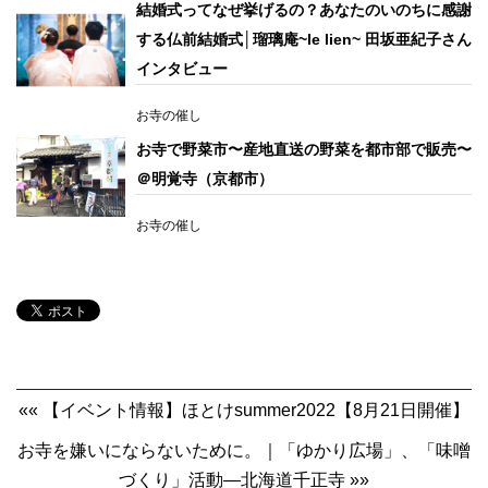
結婚式ってなぜ挙げるの？あなたのいのちに感謝
する仏前結婚式│瑠璃庵~le lien~ 田坂亜紀子さん
インタビュー
お寺の催し
お寺で野菜市〜産地直送の野菜を都市部で販売〜
＠明覚寺（京都市）
お寺の催し
«« 【イベント情報】ほとけsummer2022【8月21日開催】
お寺を嫌いにならないために。｜「ゆかり広場」、「味噌
づくり」活動―北海道千正寺 »»