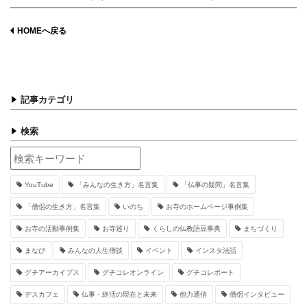
HOMEへ戻る
記事カテゴリ
検索
YouTube
「みんなの生き方」名言集
「仏事の疑問」名言集
「僧侶の生き方」名言集
いのち
お寺のホームページ事例集
お寺の活動事例集
お寺巡り
くらしの仏教語豆事典
まちづくり
まなび
みんなの人生僧談
イベント
インスタ法話
グチアーカイブス
グチコレオンライン
グチコレポート
デスカフェ
仏事・終活の現在と未来
他力通信
僧侶インタビュー