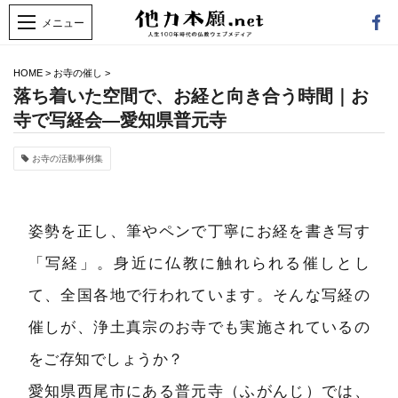
HOME
>
お寺の催し
>
落ち着いた空間で、お経と向き合う時間｜お
寺で写経会―愛知県普元寺
お寺の活動事例集
姿勢を正し、筆やペンで丁寧にお経を書き写す
「写経」。身近に仏教に触れられる催しとし
て、全国各地で行われています。そんな写経の
催しが、浄土真宗のお寺でも実施されているの
をご存知でしょうか？
愛知県西尾市にある普元寺（ふがんじ）では、