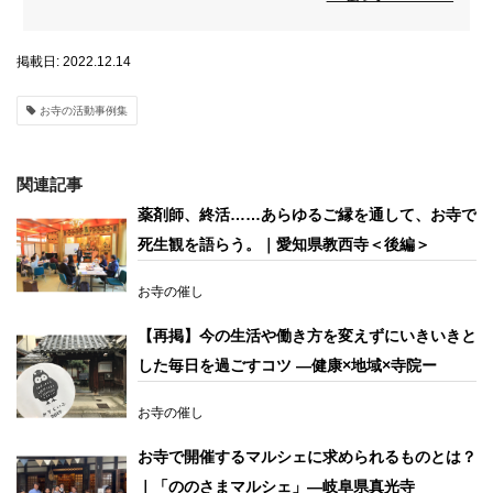
掲載日: 2022.12.14
お寺の活動事例集
関連記事
薬剤師、終活……あらゆるご縁を通して、お寺で
死生観を語らう。｜愛知県教西寺＜後編＞
お寺の催し
【再掲】今の生活や働き方を変えずにいきいきと
した毎日を過ごすコツ —健康×地域×寺院ー
お寺の催し
お寺で開催するマルシェに求められるものとは？
｜「ののさまマルシェ」―岐阜県真光寺