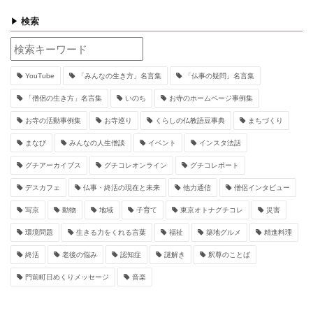
検索
YouTube
「みんなの生き方」名言集
「仏事の疑問」名言集
「僧侶の生き方」名言集
いのち
お寺のホームページ事例集
お寺の活動事例集
お寺巡り
くらしの仏教語豆事典
まちづくり
まなび
みんなの人生僧談
イベント
インスタ法話
グチアーカイブス
グチコレオンライン
グチコレポート
デスカフェ
仏事・終活の現在と未来
他力通信
僧侶インタビュー
写京
動物
地域
子育て
東京オトナグチコレ
災害
環境問題
生きる力をくれる言葉
福祉
築地グルメ
精進料理
終活
老後の悩み
認知症
謎解き
釈尊のことば
門前町日めくりメッセージ
音楽