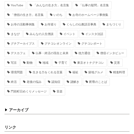
YouTube
「みんなの生き方」名言集
「仏事の疑問」名言集
「僧侶の生き方」名言集
いのち
お寺のホームページ事例集
お寺の活動事例集
お寺巡り
くらしの仏教語豆事典
まちづくり
まなび
みんなの人生僧談
イベント
インスタ法話
グチアーカイブス
グチコレオンライン
グチコレポート
デスカフェ
仏事・終活の現在と未来
他力通信
僧侶インタビュー
写京
動物
地域
子育て
東京オトナグチコレ
災害
環境問題
生きる力をくれる言葉
福祉
築地グルメ
精進料理
終活
老後の悩み
認知症
謎解き
釈尊のことば
門前町日めくりメッセージ
音楽
アーカイブ
リンク