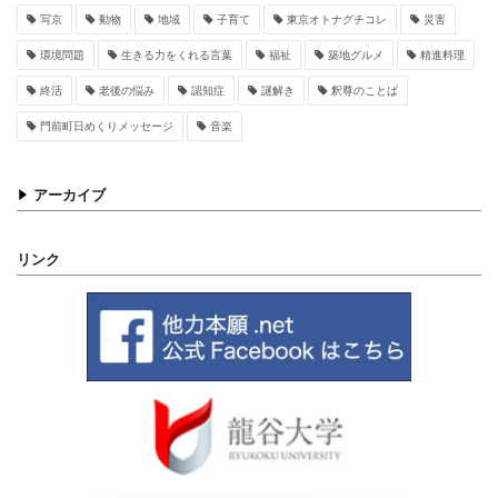
写京
動物
地域
子育て
東京オトナグチコレ
災害
環境問題
生きる力をくれる言葉
福祉
築地グルメ
精進料理
終活
老後の悩み
認知症
謎解き
釈尊のことば
門前町日めくりメッセージ
音楽
アーカイブ
リンク