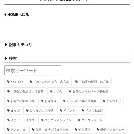
HOMEへ戻る
記事カテゴリ
検索
YouTube
「みんなの生き方」名言集
「仏事の疑問」名言集
「僧侶の生き方」名言集
いのち
お寺のホームページ事例集
お寺の活動事例集
お寺巡り
くらしの仏教語豆事典
まちづくり
まなび
みんなの人生僧談
イベント
インスタ法話
グチアーカイブス
グチコレオンライン
グチコレポート
デスカフェ
仏事・終活の現在と未来
他力通信
僧侶インタビュー