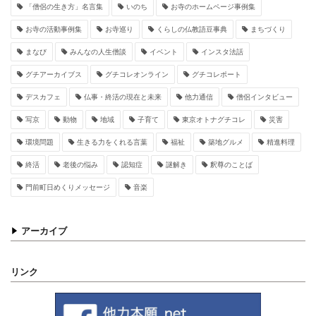
「僧侶の生き方」名言集
いのち
お寺のホームページ事例集
お寺の活動事例集
お寺巡り
くらしの仏教語豆事典
まちづくり
まなび
みんなの人生僧談
イベント
インスタ法話
グチアーカイブス
グチコレオンライン
グチコレポート
デスカフェ
仏事・終活の現在と未来
他力通信
僧侶インタビュー
写京
動物
地域
子育て
東京オトナグチコレ
災害
環境問題
生きる力をくれる言葉
福祉
築地グルメ
精進料理
終活
老後の悩み
認知症
謎解き
釈尊のことば
門前町日めくりメッセージ
音楽
アーカイブ
リンク