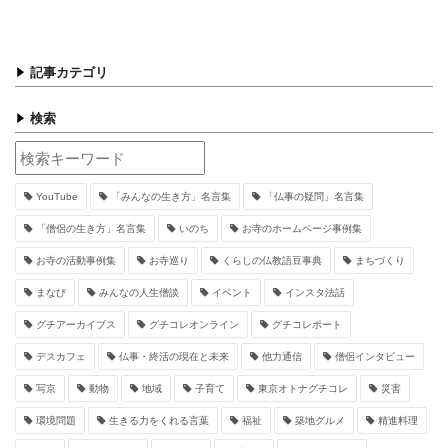
記事カテゴリ
検索
YouTube
「みんなの生き方」名言集
「仏事の疑問」名言集
「僧侶の生き方」名言集
いのち
お寺のホームページ事例集
お寺の活動事例集
お寺巡り
くらしの仏教語豆事典
まちづくり
まなび
みんなの人生僧談
イベント
インスタ法話
グチアーカイブス
グチコレオンライン
グチコレポート
デスカフェ
仏事・終活の現在と未来
他力通信
僧侶インタビュー
写京
動物
地域
子育て
東京オトナグチコレ
災害
環境問題
生きる力をくれる言葉
福祉
築地グルメ
精進料理