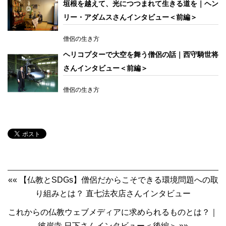
垣根を越えて、光につつまれて生きる道を｜ヘン
リー・アダムスさんインタビュー＜前編＞
僧侶の生き方
ヘリコプターで大空を舞う僧侶の話｜西守騎世将
さんインタビュー＜前編＞
僧侶の生き方
«« 【仏教とSDGs】僧侶だからこそできる環境問題への取
り組みとは？ 直七法衣店さんインタビュー
これからの仏教ウェブメディアに求められるものとは？｜
彼岸寺 日下さんインタビュー＜後編＞ »»