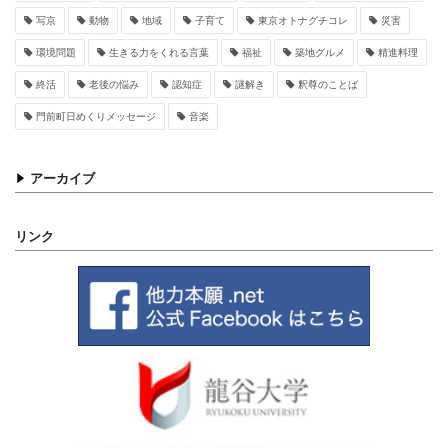
写京
動物
地域
子育て
東京オトナグチコレ
災害
環境問題
生きる力をくれる言葉
福祉
築地グルメ
精進料理
終活
老後の悩み
認知症
謎解き
釈尊のことば
門前町日めくりメッセージ
音楽
アーカイブ
リンク