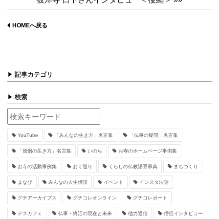
HOMEへ戻る
記事カテゴリ
検索
YouTube
「みんなの生き方」名言集
「仏事の疑問」名言集
「僧侶の生き方」名言集
いのち
お寺のホームページ事例集
お寺の活動事例集
お寺巡り
くらしの仏教語豆事典
まちづくり
まなび
みんなの人生僧談
イベント
インスタ法話
グチアーカイブス
グチコレオンライン
グチコレポート
デスカフェ
仏事・終活の現在と未来
他力通信
僧侶インタビュー