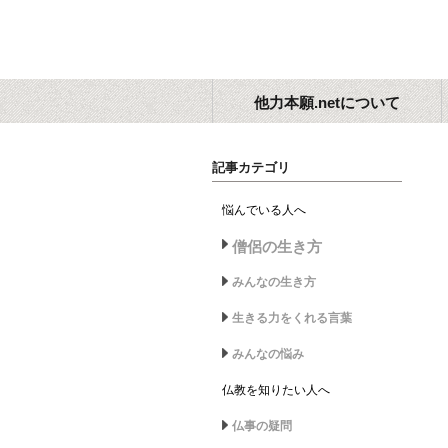
他力本願.netについて
記事カテゴリ
悩んでいる人へ
僧侶の生き方
みんなの生き方
生きる力をくれる言葉
みんなの悩み
仏教を知りたい人へ
仏事の疑問