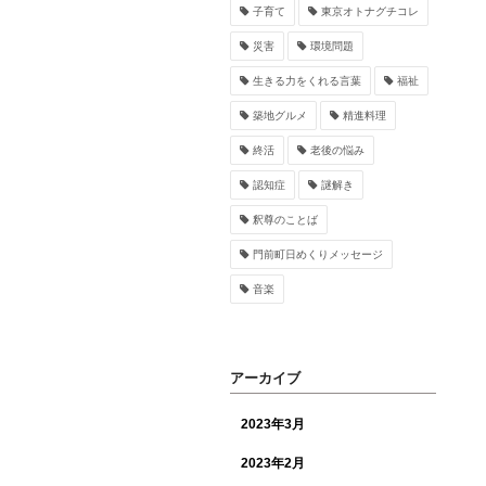
子育て
東京オトナグチコレ
災害
環境問題
生きる力をくれる言葉
福祉
築地グルメ
精進料理
終活
老後の悩み
認知症
謎解き
釈尊のことば
門前町日めくりメッセージ
音楽
アーカイブ
2023年3月
2023年2月