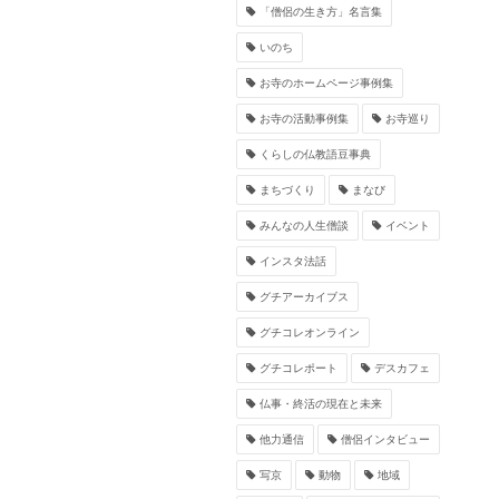
「僧侶の生き方」名言集
いのち
お寺のホームページ事例集
お寺の活動事例集
お寺巡り
くらしの仏教語豆事典
まちづくり
まなび
みんなの人生僧談
イベント
インスタ法話
グチアーカイブス
グチコレオンライン
グチコレポート
デスカフェ
仏事・終活の現在と未来
他力通信
僧侶インタビュー
写京
動物
地域