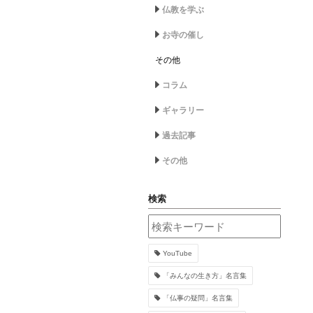
仏教を学ぶ
お寺の催し
その他
コラム
ギャラリー
過去記事
その他
検索
YouTube
「みんなの生き方」名言集
「仏事の疑問」名言集