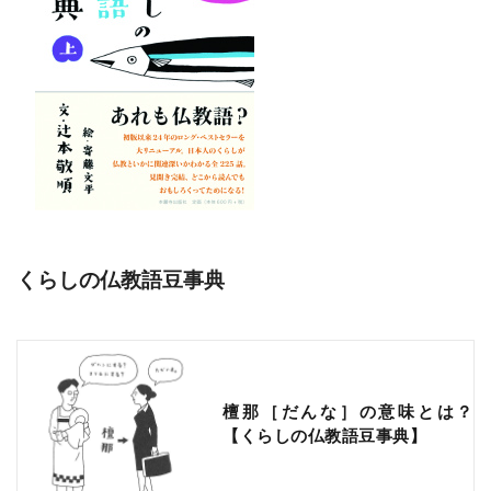
くらしの仏教語豆事典
檀那［だんな］の意味とは？
【くらしの仏教語豆事典】