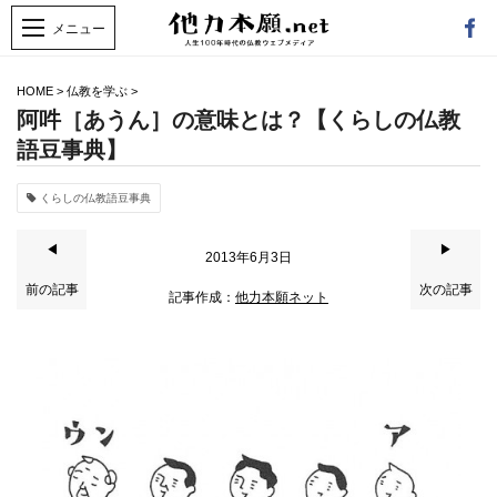
HOME
>
仏教を学ぶ
>
阿吽［あうん］の意味とは？【くらしの仏教
語豆事典】
くらしの仏教語豆事典
◀
▶
2013年6月3日
前の記事
次の記事
記事作成：
他力本願ネット