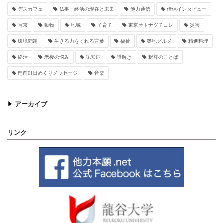
デスカフェ
仏事・終活の現在と未来
他力通信
僧侶インタビュー
写京
動物
地域
子育て
東京オトナグチコレ
災害
環境問題
生きる力をくれる言葉
福祉
築地グルメ
精進料理
終活
老後の悩み
認知症
謎解き
釈尊のことば
門前町日めくりメッセージ
音楽
アーカイブ
リンク