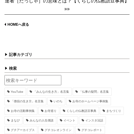
達者［たっしゃ］の意味とは？【くらしの仏教語豆事典】
»»
HOMEへ戻る
記事カテゴリ
検索
YouTube
「みんなの生き方」名言集
「仏事の疑問」名言集
「僧侶の生き方」名言集
いのち
お寺のホームページ事例集
お寺の活動事例集
お寺巡り
くらしの仏教語豆事典
まちづくり
まなび
みんなの人生僧談
イベント
インスタ法話
グチアーカイブス
グチコレオンライン
グチコレポート