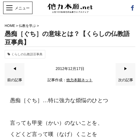
HOME
>
仏教を学ぶ
>
愚痴［ぐち］の意味とは？【くらしの仏教語
豆事典】
くらしの仏教語豆事典
◀
2012年12月17日
▶
前の記事
記事作成：
他力本願ネット
次の記事
愚痴［ぐち］…特に強力な煩悩のひとつ
言っても甲斐（かい）のないことを、
くどくど言って嘆（なげ）くことを