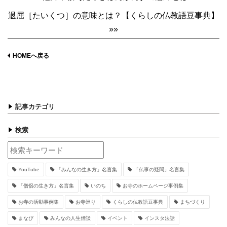
退屈［たいくつ］の意味とは？【くらしの仏教語豆事典】
»»
HOMEへ戻る
記事カテゴリ
検索
YouTube
「みんなの生き方」名言集
「仏事の疑問」名言集
「僧侶の生き方」名言集
いのち
お寺のホームページ事例集
お寺の活動事例集
お寺巡り
くらしの仏教語豆事典
まちづくり
まなび
みんなの人生僧談
イベント
インスタ法話