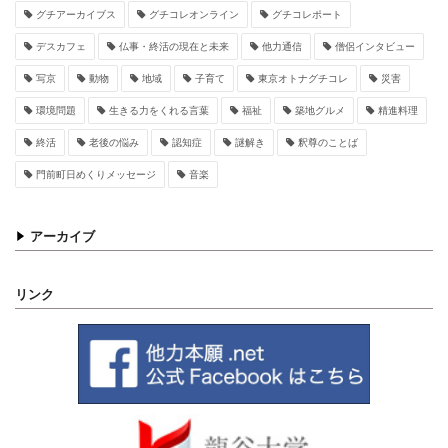
グチアーカイブス
グチコレオンライン
グチコレポート
デスカフェ
仏事・終活の現在と未来
他力通信
僧侶インタビュー
写京
動物
地域
子育て
東京オトナグチコレ
災害
環境問題
生きる力をくれる言葉
福祉
築地グルメ
精進料理
終活
老後の悩み
認知症
謎解き
釈尊のことば
門前町日めくりメッセージ
音楽
アーカイブ
リンク