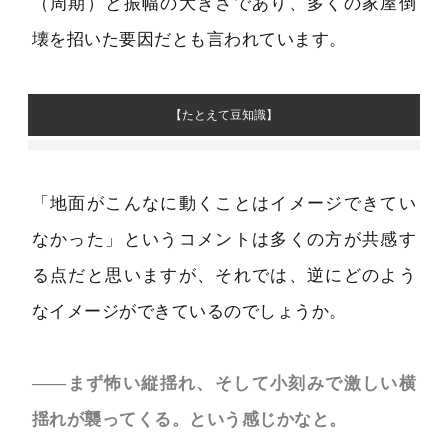
（周期）と振幅の大きさであり、多くの家屋倒
壊を招いた要因だとも言われています。
【たとえて豆知識】
黒田
：例えば・・・電車に乗っていて急発進・急減速す
るとき、人には逆方向に力がかかりますよね。これは慣
「地面がこんなに動くことはイメージできてい
性力（電車の加速度×人の質量）といって、加速度や質
なかった」というコメントは多くの方が共感す
量が大きくなるほど大きな力が働きます。
る点だと思いますが、それでは、逆にどのよう
電車が急停止すると、体重が重たい人のほうが大きな慣
なイメージができているのでしょうか。
性力がかかるのでこらえるのが難しくなるはずです。地
震に置き換えるとどうでしょう。建物のほうが人よりも
――まず怖い縦揺れ、そして小刻みで激しい横
質量が大きいので、建物にはそれだけ大きな慣性力が働
揺れが襲ってくる。という感じかなと。