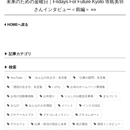
未来のための金曜日｜Fridays For Future Kyoto 寺島美羽
さんインタビュー＜前編＞ »»
HOMEへ戻る
記事カテゴリ
検索
YouTube
「みんなの生き方」名言集
「仏事の疑問」名言集
「僧侶の生き方」名言集
いのち
お寺のホームページ事例集
お寺の活動事例集
お寺巡り
くらしの仏教語豆事典
まちづくり
まなび
みんなの人生僧談
イベント
インスタ法話
グチアーカイブス
グチコレオンライン
グチコレポート
デスカフェ
仏事・終活の現在と未来
他力通信
僧侶インタビュー