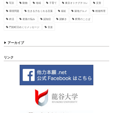
写京
動物
地域
子育て
東京オトナグチコレ
災害
環境問題
生きる力をくれる言葉
福祉
築地グルメ
精進料理
終活
老後の悩み
認知症
謎解き
釈尊のことば
門前町日めくりメッセージ
音楽
アーカイブ
リンク