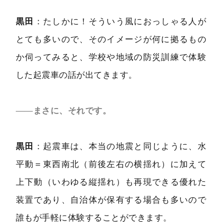
いてしまうのです。建物がその慣性力を支えきれなくな
ったとき、倒れたり壊れたりするんですね。一般的に建
黒田
：たしかに！そういう風におっしゃる人が
物はもともと重力を支えるために上下方向に強い構造で
とても多いので、そのイメージが何に拠るもの
すが、地震による水平方向の慣性力には弱い構造だと言
か伺ってみると、学校や地域の防災訓練で体験
われます。
した起震車の話が出てきます。
また、建物はそれぞれ揺れやすいリズム（固有周期）を
持っていて、地面の揺れのリズムがそれに近くなると建
――まさに、それです。
物は反応して大きく揺れ動いてしまう。これを共振現象
といいます。よく、地震は加速度だけで語られがちだけ
黒田
：起震車は、本当の地震と同じように、水
ど、実は色んな要素がからんで被害となって表れるの
平動＝東西南北（前後左右の横揺れ）に加えて
で、とても複雑ですね！
上下動（いわゆる縦揺れ）も再現できる優れた
装置であり、自治体が保有する場合も多いので
誰もが手軽に体験することができます。