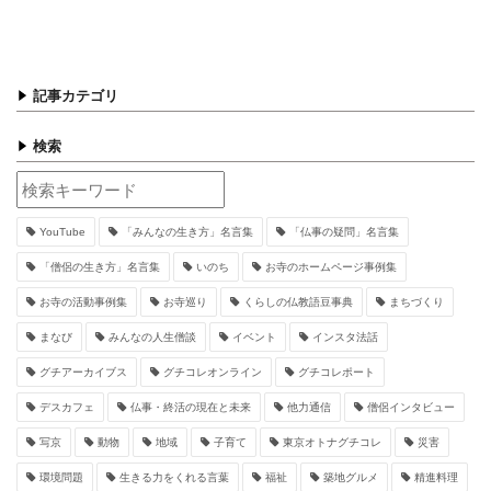
記事カテゴリ
検索
YouTube
「みんなの生き方」名言集
「仏事の疑問」名言集
「僧侶の生き方」名言集
いのち
お寺のホームページ事例集
お寺の活動事例集
お寺巡り
くらしの仏教語豆事典
まちづくり
まなび
みんなの人生僧談
イベント
インスタ法話
グチアーカイブス
グチコレオンライン
グチコレポート
デスカフェ
仏事・終活の現在と未来
他力通信
僧侶インタビュー
写京
動物
地域
子育て
東京オトナグチコレ
災害
環境問題
生きる力をくれる言葉
福祉
築地グルメ
精進料理