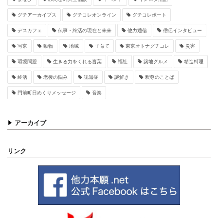
グチアーカイブス
グチコレオンライン
グチコレポート
デスカフェ
仏事・終活の現在と未来
他力通信
僧侶インタビュー
写京
動物
地域
子育て
東京オトナグチコレ
災害
環境問題
生きる力をくれる言葉
福祉
築地グルメ
精進料理
終活
老後の悩み
認知症
謎解き
釈尊のことば
門前町日めくりメッセージ
音楽
アーカイブ
リンク