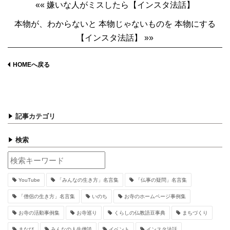
«« 嫌いな人がミスしたら【インスタ法話】
本物が、わからないと 本物じゃないものを 本物にする
【インスタ法話】 »»
HOMEへ戻る
記事カテゴリ
検索
YouTube
「みんなの生き方」名言集
「仏事の疑問」名言集
「僧侶の生き方」名言集
いのち
お寺のホームページ事例集
お寺の活動事例集
お寺巡り
くらしの仏教語豆事典
まちづくり
まなび
みんなの人生僧談
イベント
インスタ法話