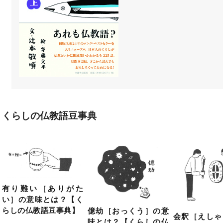
くらしの仏教語豆事典
有り難い［ありがた
い］の意味とは？【く
らしの仏教語豆事典】
億劫［おっくう］の意
会釈［えしゃ
味とは？【くらしの仏