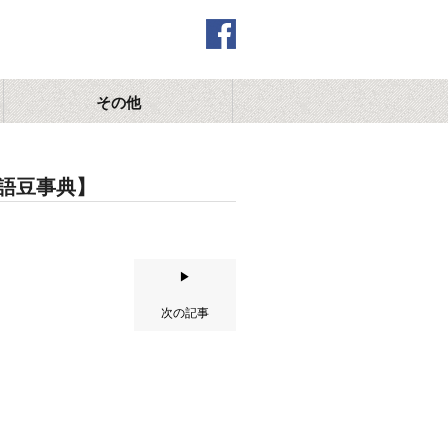
その他
語豆事典】
▶
次の記事