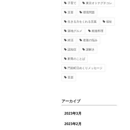
子育て
東京オトナグチコレ
災害
環境問題
生きる力をくれる言葉
福祉
築地グルメ
精進料理
終活
老後の悩み
認知症
謎解き
釈尊のことば
門前町日めくりメッセージ
音楽
アーカイブ
2023年3月
2023年2月