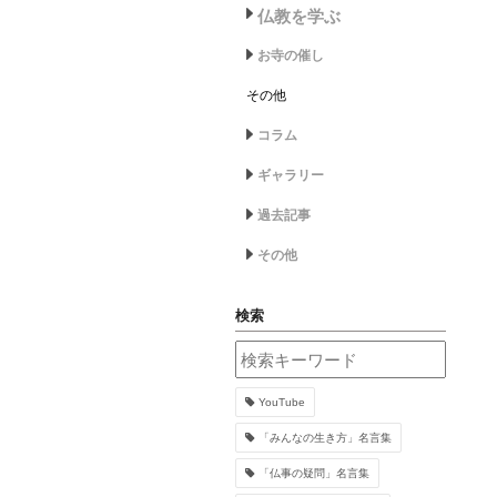
仏教を学ぶ
お寺の催し
その他
コラム
ギャラリー
過去記事
その他
検索
YouTube
「みんなの生き方」名言集
「仏事の疑問」名言集