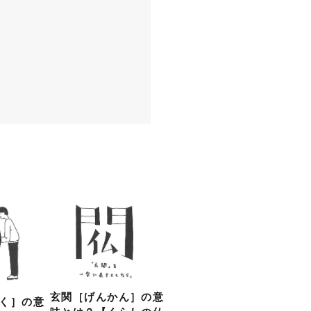
玄関［げんかん］の意
く］の意