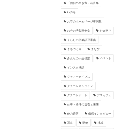
「僧侶の生き方」名言集
いのち
お寺のホームページ事例集
お寺の活動事例集
お寺巡り
くらしの仏教語豆事典
まちづくり
まなび
みんなの人生僧談
イベント
インスタ法話
グチアーカイブス
グチコレオンライン
グチコレポート
デスカフェ
仏事・終活の現在と未来
他力通信
僧侶インタビュー
写京
動物
地域