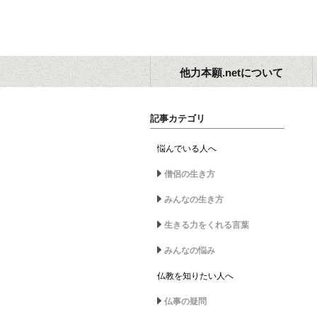
他力本願.netについて
記事カテゴリ
悩んでいる人へ
僧侶の生き方
みんなの生き方
生きる力をくれる言葉
みんなの悩み
仏教を知りたい人へ
仏事の疑問